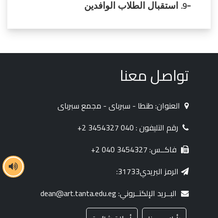
-
استقبال الطلاب الوافدين
تواصل معنا
العنوان: طنطا - سبرباى - مجمع سبرباى
رقم التليفون : 040 3454327 2+
فاكــس: 3454327 040 2+
الرمز البريدي31733:
البــريد الإلكتــروني: dean@art.tanta.edu.eg