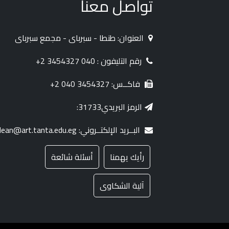
تواصل معنا
العنوان: طنطا - سبرباى - مجمع سبرباى
رقم التليفون : 040 3454327 2+
فاكــس: 3454327 040 2+
الرمز البريدي31733:
البــريد الإلكتــروني: dean@art.tanta.edu.eg
رأيك يهمنا
أسئلة شائعة
آلية الشكاوى