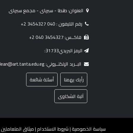
العنوان: طنطا - سبرباى - مجمع سبرباى
رقم التليفون : 040 3454327 2+
فاكــس: 3454327 040 2+
الرمز البريدي31733:
البــريد الإلكتــروني: dean@art.tanta.edu.eg
رأيك يهمنا
أسئلة شائعة
آلية الشكاوى
سياسة الخصوصية
|
شروط الاستخدام
|
ميثاق المتعاملين