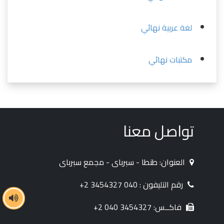
لغة عربية نهائي
مكتبات نهائي
تواصل معنا
العنوان: طنطا - سبرباى - مجمع سبرباى
رقم التليفون : 040 3454327 2+
فاكــس: 3454327 040 2+