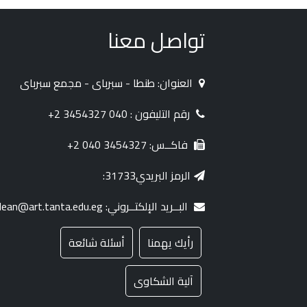
تواصل معنا
العنوان: طنطا - سبرباى - مجمع سبرباى
رقم التليفون : 040 3454327 2+
فاكــس: 3454327 040 2+
الرمز البريدي31733:
البــريد الإلكتــروني: dean@art.tanta.edu.eg
رأيك يهمنا
أسئلة شائعة
آلية الشكاوى