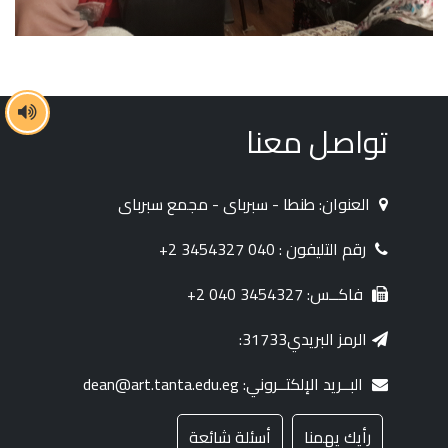
تواصل معنا
العنوان: طنطا - سبرباى - مجمع سبرباى
رقم التليفون : 040 3454327 2+
فاكــس: 3454327 040 2+
الرمز البريدي31733:
البــريد الإلكتــروني: dean@art.tanta.edu.eg
رأيك يهمنا
أسئلة شائعة