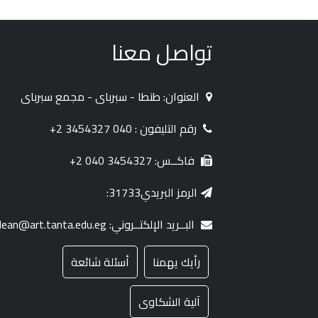
تواصل معنا
العنوان: طنطا - سبرباى - مجمع سبرباى
رقم التليفون : 040 3454327 2+
فاكــس: 3454327 040 2+
الرمز البريدي31733:
البــريد الإلكتــروني: dean@art.tanta.edu.eg
رأيك يهمنا
أسئلة شائعة
آلية الشكاوى