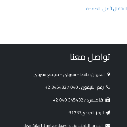
الانتقال لأعلى الصفحة
تواصل معنا
العنوان: طنطا - سبرباى - مجمع سبرباى
رقم التليفون : 040 3454327 2+
فاكــس: 3454327 040 2+
الرمز البريدي31733:
البــريد الإلكتــروني: dean@art.tanta.edu.eg