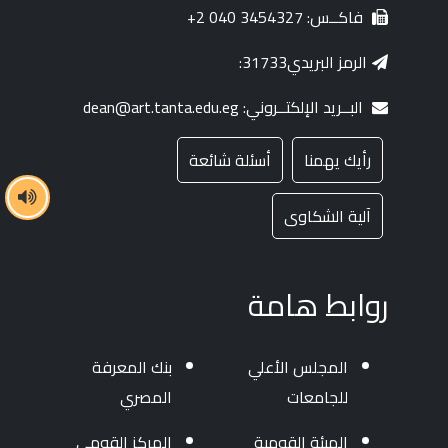
فاكــس: 3454327 040 2+
الرمز البريدي31733:
البــريد الإلكتــروني: dean@art.tanta.edu.eg
رأيك يهمنا
أسئلة شائعة
آلية الشكاوى
روابط هامة
المجلس الأعلي
بنك المعرفة
للجامعات
المصري
الهيئة القومية
المركز القومي