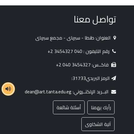
تواصل معنا
العنوان: طنطا - سبرباى - مجمع سبرباى
رقم التليفون : 040 3454327 2+
فاكــس: 3454327 040 2+
الرمز البريدي31733:
البــريد الإلكتــروني: dean@art.tanta.edu.eg
رأيك يهمنا
أسئلة شائعة
آلية الشكاوى